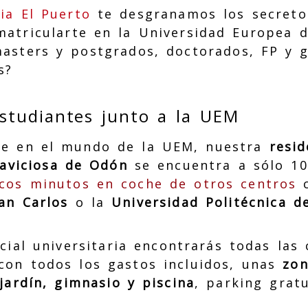
ia El Puerto
te desgranamos los secreto
matricularte en la Universidad Europea 
masters y postgrados, doctorados, FP y 
s?
estudiantes junto a la UEM
te en el mundo de la UEM, nuestra
resid
laviciosa de Odón
se encuentra a sólo 10
cos minutos en coche de otros centros
c
an Carlos
o la
Universidad Politécnica d
cial universitaria encontrarás todas las
con todos los gastos incluidos, unas
zo
jardín, gimnasio y piscina
, parking grat