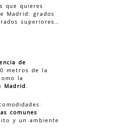
s que quieres
de Madrid: grados
grados superiores…
encia de
0 metros de la
omo la
e Madrid
.
 comodidades:
nas comunes
uito y un ambiente